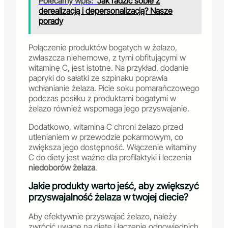
Polecamy wpis:
Jak radzić sobie z
derealizacją i depersonalizacją? Nasze
porady
Połączenie produktów bogatych w żelazo,
zwłaszcza niehemowe, z tymi obfitującymi w
witaminę C, jest istotne. Na przykład, dodanie
papryki do sałatki ze szpinaku poprawia
wchłanianie żelaza. Picie soku pomarańczowego
podczas posiłku z produktami bogatymi w
żelazo również wspomaga jego przyswajanie.
Dodatkowo, witamina C chroni żelazo przed
utlenianiem w przewodzie pokarmowym, co
zwiększa jego dostępność. Włączenie witaminy
C do diety jest ważne dla profilaktyki i leczenia
niedoborów żelaza
.
Jakie produkty warto jeść, aby zwiększyć
przyswajalność żelaza w twojej diecie?
Aby efektywnie przyswajać żelazo, należy
zwrócić uwagę na dietę i łączenie odpowiednich