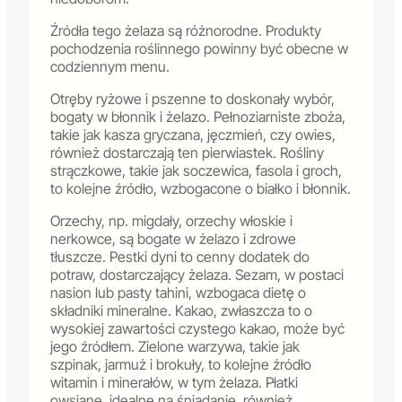
Źródła tego żelaza są różnorodne. Produkty
pochodzenia roślinnego powinny być obecne w
codziennym menu.
Otręby ryżowe i pszenne to doskonały wybór,
bogaty w błonnik i żelazo. Pełnoziarniste zboża,
takie jak kasza gryczana, jęczmień, czy owies,
również dostarczają ten pierwiastek. Rośliny
strączkowe, takie jak soczewica, fasola i groch,
to kolejne źródło, wzbogacone o białko i błonnik.
Orzechy, np. migdały, orzechy włoskie i
nerkowce, są bogate w żelazo i zdrowe
tłuszcze. Pestki dyni to cenny dodatek do
potraw, dostarczający żelaza. Sezam, w postaci
nasion lub pasty tahini, wzbogaca dietę o
składniki mineralne. Kakao, zwłaszcza to o
wysokiej zawartości czystego kakao, może być
jego źródłem. Zielone warzywa, takie jak
szpinak, jarmuż i brokuły, to kolejne źródło
witamin i minerałów, w tym żelaza. Płatki
owsiane, idealne na śniadanie, również