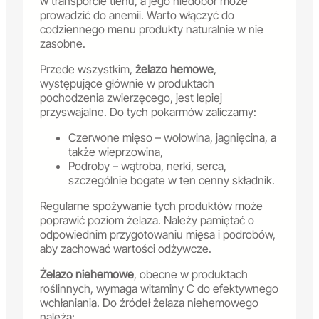
w transporcie tlenu, a jego niedobór może
prowadzić do anemii. Warto włączyć do
codziennego menu produkty naturalnie w nie
zasobne.
Przede wszystkim,
żelazo hemowe
,
występujące głównie w produktach
pochodzenia zwierzęcego, jest lepiej
przyswajalne. Do tych pokarmów zaliczamy:
Czerwone mięso – wołowina, jagnięcina, a
także wieprzowina,
Podroby – wątroba, nerki, serca,
szczególnie bogate w ten cenny składnik.
Regularne spożywanie tych produktów może
poprawić poziom żelaza. Należy pamiętać o
odpowiednim przygotowaniu mięsa i podrobów,
aby zachować wartości odżywcze.
Żelazo niehemowe
, obecne w produktach
roślinnych, wymaga witaminy C do efektywnego
wchłaniania. Do źródeł żelaza niehemowego
należą: