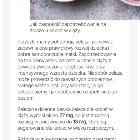
Jak zaspokoić zapotrzebowanie na
żelazo u kobiet w ciąży.
Przyszłe mamy potrzebują żelaza, ponieważ
zapewnia ono prawidłowy rozwój dziecka i
dobre samopoczucie matki. Zapotrzebowanie
na ten pierwiastek wzrasta w czasie ciąży z
powodu zwiększonej objętości krwi oraz
intensywnego wzrostu dziecka. Niedobór żelaza
może prowadzić do poważnych problemów,
dlatego ważne jest, aby wiedzieć, ile go
potrzebujemy i jak skutecznie uzupełniać jego
poziom.
Zalecana dzienna dawka żelaza dla kobiet w
ciąży wynosi około
27 mg
, co jest znaczną
różnicą w porównaniu do
18 mg
, które są
sugerowane dla kobiet w wieku rozrodczym.
Różnica wynika przede wszystkim z potrzeby