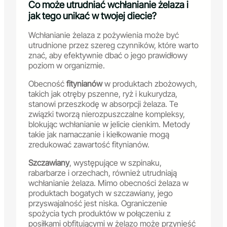
Co może utrudniać wchłanianie żelaza i
jak tego unikać w twojej diecie?
Wchłanianie żelaza z pożywienia może być
utrudnione przez szereg czynników, które warto
znać, aby efektywnie dbać o jego prawidłowy
poziom w organizmie.
Obecność
fitynianów
w produktach zbożowych,
takich jak otręby pszenne, ryż i kukurydza,
stanowi przeszkodę w absorpcji żelaza. Te
związki tworzą nierozpuszczalne kompleksy,
blokując wchłanianie w jelicie cienkim. Metody
takie jak namaczanie i kiełkowanie mogą
zredukować zawartość fitynianów.
Szczawiany
, występujące w szpinaku,
rabarbarze i orzechach, również utrudniają
wchłanianie żelaza. Mimo obecności żelaza w
produktach bogatych w szczawiany, jego
przyswajalność jest niska. Ograniczenie
spożycia tych produktów w połączeniu z
posiłkami obfitującymi w żelazo może przynieść