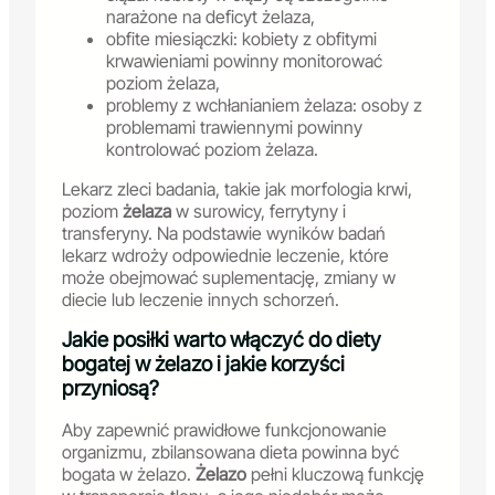
narażone na deficyt żelaza,
obfite miesiączki: kobiety z obfitymi
krwawieniami powinny monitorować
poziom żelaza,
problemy z wchłanianiem żelaza: osoby z
problemami trawiennymi powinny
kontrolować poziom żelaza.
Lekarz zleci badania, takie jak morfologia krwi,
poziom
żelaza
w surowicy, ferrytyny i
transferyny. Na podstawie wyników badań
lekarz wdroży odpowiednie leczenie, które
może obejmować suplementację, zmiany w
diecie lub leczenie innych schorzeń.
Jakie posiłki warto włączyć do diety
bogatej w żelazo i jakie korzyści
przyniosą?
Aby zapewnić prawidłowe funkcjonowanie
organizmu, zbilansowana dieta powinna być
bogata w żelazo.
Żelazo
pełni kluczową funkcję