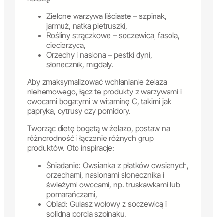
Zielone warzywa liściaste – szpinak,
jarmuż, natka pietruszki,
Rośliny strączkowe – soczewica, fasola,
ciecierzyca,
Orzechy i nasiona – pestki dyni,
słonecznik, migdały.
Aby zmaksymalizować wchłanianie żelaza
niehemowego, łącz te produkty z warzywami i
owocami bogatymi w witaminę C, takimi jak
papryka, cytrusy czy pomidory.
Tworząc dietę bogatą w żelazo, postaw na
różnorodność i łączenie różnych grup
produktów. Oto inspiracje:
Śniadanie: Owsianka z płatków owsianych,
orzechami, nasionami słonecznika i
świeżymi owocami, np. truskawkami lub
pomarańczami,
Obiad: Gulasz wołowy z soczewicą i
solidną porcją szpinaku,