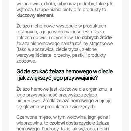
wieprzowina, drób), ryby oraz podroby, takie jak
wątroba. Uzupełnianie diety o te produkty to
kluczowy element
.
Żelazo niehemowe występuje w produktach
roślinnych, a jego wchłanialność jest niższa,
zależna od wielu czynników. Do
dobrych źródeł
żelaza niehemowego należą rośliny strączkowe
(fasola, soczewica, ciecierzyca), zielone
warzywa liściaste, orzechy, pestki i produkty
zbożowe.
Gdzie szukać żelaza hemowego w diecie
i jak zwiększyć jego przyswajanie?
Żelazo hemowe jest kluczowe dla organizmu, a
jego przyswajalność przewyższa żelazo
niehemowe.
Źródła żelaza hemowego
znajdują
się głównie w produktach zwierzęcych.
Czerwone mięso, w tym wołowina, jagnięcina i
wieprzowina, to
czołowi dostarczyciele żelaza
hemowego
. Podroby, takie jak wątroba, nerki i