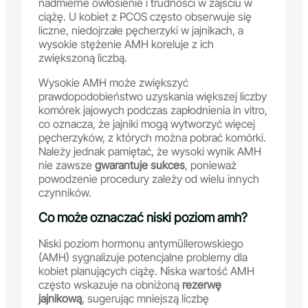
nadmierne owłosienie i trudności w zajściu w
ciążę. U kobiet z PCOS często obserwuje się
liczne, niedojrzałe pęcherzyki w jajnikach, a
wysokie stężenie AMH koreluje z ich
zwiększoną liczbą.
Wysokie AMH może zwiększyć
prawdopodobieństwo uzyskania większej liczby
komórek jajowych podczas zapłodnienia in vitro,
co oznacza, że jajniki mogą wytworzyć więcej
pęcherzyków, z których można pobrać komórki.
Należy jednak pamiętać, że wysoki wynik AMH
nie zawsze
gwarantuje sukces
, ponieważ
powodzenie procedury zależy od wielu innych
czynników.
Co może oznaczać niski poziom amh?
Niski poziom hormonu antymüllerowskiego
(AMH) sygnalizuje potencjalne problemy dla
kobiet planujących ciążę. Niska wartość AMH
często wskazuje na obniżoną
rezerwę
jajnikową
, sugerując mniejszą liczbę