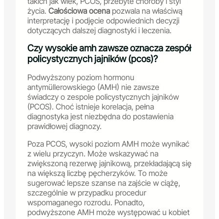
takich jak wiek, PCOS, przebyte choroby i styl
życia.
Całościowa ocena
pozwala na właściwą
interpretację i podjęcie odpowiednich decyzji
dotyczących dalszej diagnostyki i leczenia.
Czy wysokie amh zawsze oznacza zespół
policystycznych jajników (pcos)?
Podwyższony poziom hormonu
antymüllerowskiego (AMH) nie zawsze
świadczy o zespole policystycznych jajników
(PCOS). Choć istnieje korelacja, pełna
diagnostyka jest niezbędna do postawienia
prawidłowej diagnozy.
Poza PCOS, wysoki poziom AMH może wynikać
z wielu przyczyn. Może wskazywać na
zwiększoną rezerwę jajnikową, przekładającą się
na większą liczbę pęcherzyków. To może
sugerować lepsze szanse na zajście w ciążę,
szczególnie w przypadku procedur
wspomaganego rozrodu. Ponadto,
podwyższone AMH może występować u kobiet