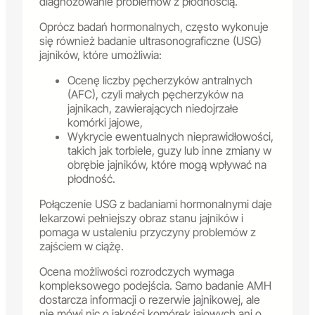
diagnozowanie problemów z płodnością.
Oprócz badań hormonalnych, często wykonuje
się również badanie ultrasonograficzne (USG)
jajników, które umożliwia:
Ocenę liczby pęcherzyków antralnych
(AFC), czyli małych pęcherzyków na
jajnikach, zawierających niedojrzałe
komórki jajowe,
Wykrycie ewentualnych nieprawidłowości,
takich jak torbiele, guzy lub inne zmiany w
obrębie jajników, które mogą wpływać na
płodność.
Połączenie USG z badaniami hormonalnymi daje
lekarzowi pełniejszy obraz stanu jajników i
pomaga w ustaleniu przyczyny problemów z
zajściem w ciążę.
Ocena możliwości rozrodczych wymaga
kompleksowego podejścia. Samo badanie AMH
dostarcza informacji o rezerwie jajnikowej, ale
nie mówi nic o jakości komórek jajowych ani o