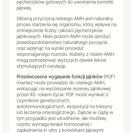
pęcherzyków gotowych do uwolnienia komórki
jajowej.
Główną przyczyną niskiego AMH jest naturalny
proces starzenia się organizmu, który wpływa na
zmniejszenie liczby i jakości pęcherzyków
jajnikowych. Niski poziom AMH może obniżyć
prawdopodobieństwo naturalnego poczęcia
oraz wpłynąć na wyniki procedur
wspomaganego rozrodu. Kobiety z niskim AMH
mogą potrzebować wyższych dawek leków
stymulujących owulację.
Przedwczesne wygasanie funkcji jajników
(POF)
również może prowadzić do niskiego AMH,
wskazując na wyczerpanie rezerwy jajnikowej
przed 40. rokiem życia. POF może wynikać z
czynników genetycznych,
autoimmunologicznych, ekspozycji na toksyny
lub leczenia onkologicznego. Zajście w ciążę w
tym przypadku jest utrudnione, ale możliwe,
często wymaga terapii hormonalnej i
zapłodnienia in vitro z komórkami jajowymi