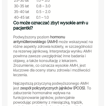
25-30 lat
1.0 – 3.0
30-35 lat
0.8 – 3.0
35-40 lat
0.5 – 2.0
40-45 lat
0.1 – 1.0
Co może oznaczać zbyt wysokie amh u
pacjentki?
Podwyższony poziom
hormonu
antymüllerowskiego (AMH)
może wskazywać na
różne aspekty zdrowia kobiety, w szczególności
na rezerwę jajnikową. Interpretacja wyniku AMH
powinna zawsze uwzględniać inne badania i
objawy, a także konsultację z lekarzem.
Zrozumienie, co oznacza wysokie AMH, jest
kluczowe dla oceny stanu zdrowia i możliwości
leczenia.
Najczęstszą przyczyną podwyższonego AMH
jest
zespół policystycznych jajników (PCOS)
. To
zaburzenie hormonalne wpływa na
funkcjonowanie jajników, potencjalnie
powodując problemy z miesiączką, trądzik,