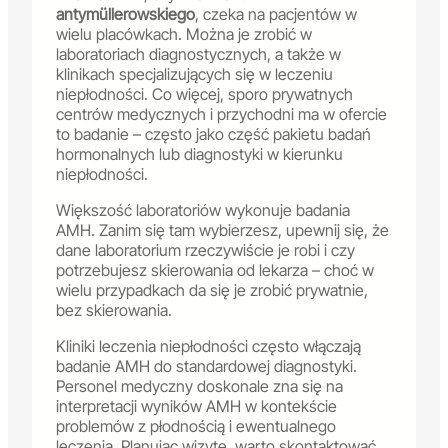
antymüllerowskiego
, czeka na pacjentów w
wielu placówkach. Można je zrobić w
laboratoriach diagnostycznych, a także w
klinikach specjalizujących się w leczeniu
niepłodności. Co więcej, sporo prywatnych
centrów medycznych i przychodni ma w ofercie
to badanie – często jako część pakietu badań
hormonalnych lub diagnostyki w kierunku
niepłodności.
Większość laboratoriów wykonuje badania
AMH. Zanim się tam wybierzesz, upewnij się, że
dane laboratorium rzeczywiście je robi i czy
potrzebujesz skierowania od lekarza – choć w
wielu przypadkach da się je zrobić prywatnie,
bez skierowania.
Kliniki leczenia niepłodności często włączają
badanie AMH do standardowej diagnostyki.
Personel medyczny doskonale zna się na
interpretacji wyników AMH w kontekście
problemów z płodnością i ewentualnego
leczenia. Planując wizytę, warto skontaktować