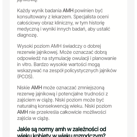
Każdy wynik badania
AMH
powinien być
konsultowany z lekarzem. Specjalista oceni
całościowy obraz kliniczny, w tym historię
medyczną i wyniki innych badań, aby ustalić
diagnozę.
Wysoki poziom AMH świadczy o dobrej
rezerwie jajnikowej. Może oznaczać dobrą
odpowiedź na stymulację owulacji i planowanie
in vitro. Bardzo wysokie wartości mogą
wskazywać na zespół policystycznych jajników
(PCOS).
Niskie
AMH
może oznaczać zmniejszoną
rezerwę jajnikową i potencjalne trudności z
zajściem w ciążę. Niski poziom może być
naturalną konsekwencją wieku. Niski poziom
AMH
nie przekreśla całkowicie możliwości
zajścia w ciążę.
Jakie są normy amh w zależności od
wieku kobiety w wieku rozrodczym?