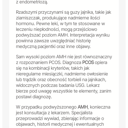
z endometriozą.
Rzadszymi przyczynami są guzy jajnika, takie jak
ziarniszczak, produkujące nadmierne ilości
hormonu. Pewne leki, w tym te stosowane w
leczeniu niepłodności, mogą przejściowo
podwyższać poziom AMH. Interpretacja wyniku
powinna zawsze uwzględniać historię
medyczną pacjentki oraz inne objawy.
Sam wysoki poziom AMH nie jest równoznaczny
z rozpoznaniem PCOS. Diagnoza
PCOS
opiera
się na kombinacji kryteriów, takich jak
nieregularne miesiączki, nadmierne owłosienie
lub trądzik oraz obecność torbieli na jajnikach,
widocznych podczas badania USG. Lekarz
bierze pod uwagę wszystkie te elementy, zanim
postawi diagnozę.
W przypadku podwyższonego
AMH
, konieczna
jest konsultacja z lekarzem. Specjalista
przeprowadzi wywiad, zbierając informacje o
objawach, historii medycznej i ewentualnych