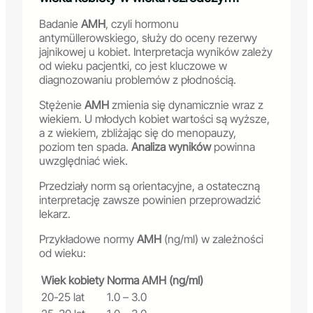
Badanie
AMH
, czyli hormonu
antymüllerowskiego, służy do oceny rezerwy
jajnikowej u kobiet. Interpretacja wyników zależy
od wieku pacjentki, co jest kluczowe w
diagnozowaniu problemów z płodnością.
Stężenie
AMH
zmienia się dynamicznie wraz z
wiekiem. U młodych kobiet wartości są wyższe,
a z wiekiem, zbliżając się do menopauzy,
poziom ten spada.
Analiza wyników
powinna
uwzględniać wiek.
Przedziały norm są orientacyjne, a ostateczną
interpretację zawsze powinien przeprowadzić
lekarz.
Przykładowe normy
AMH
(ng/ml) w zależności
od wieku:
Wiek kobiety
Norma AMH (ng/ml)
20-25 lat
1.0 – 3.0