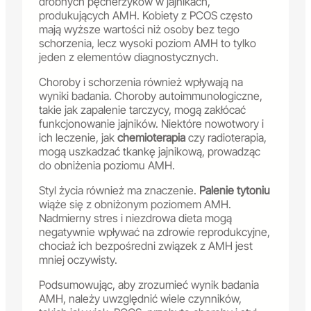
drobnych pęcherzyków w jajnikach,
produkujących AMH. Kobiety z PCOS często
mają wyższe wartości niż osoby bez tego
schorzenia, lecz wysoki poziom AMH to tylko
jeden z elementów diagnostycznych.
Choroby i schorzenia również wpływają na
wyniki badania. Choroby autoimmunologiczne,
takie jak zapalenie tarczycy, mogą zakłócać
funkcjonowanie jajników. Niektóre nowotwory i
ich leczenie, jak
chemioterapia
czy radioterapia,
mogą uszkadzać tkankę jajnikową, prowadząc
do obniżenia poziomu AMH.
Styl życia również ma znaczenie.
Palenie tytoniu
wiąże się z obniżonym poziomem AMH.
Nadmierny stres i niezdrowa dieta mogą
negatywnie wpływać na zdrowie reprodukcyjne,
chociaż ich bezpośredni związek z AMH jest
mniej oczywisty.
Podsumowując, aby zrozumieć wynik badania
AMH, należy uwzględnić wiele czynników,