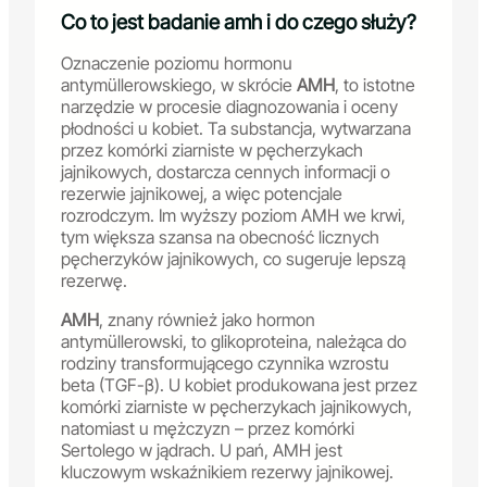
Co to jest badanie amh i do czego służy?
Oznaczenie poziomu hormonu
antymüllerowskiego, w skrócie
AMH
, to istotne
narzędzie w procesie diagnozowania i oceny
płodności u kobiet. Ta substancja, wytwarzana
przez komórki ziarniste w pęcherzykach
jajnikowych, dostarcza cennych informacji o
rezerwie jajnikowej, a więc potencjale
rozrodczym. Im wyższy poziom AMH we krwi,
tym większa szansa na obecność licznych
pęcherzyków jajnikowych, co sugeruje lepszą
rezerwę.
AMH
, znany również jako hormon
antymüllerowski, to glikoproteina, należąca do
rodziny transformującego czynnika wzrostu
beta (TGF-β). U kobiet produkowana jest przez
komórki ziarniste w pęcherzykach jajnikowych,
natomiast u mężczyzn – przez komórki
Sertolego w jądrach. U pań, AMH jest
kluczowym wskaźnikiem rezerwy jajnikowej.