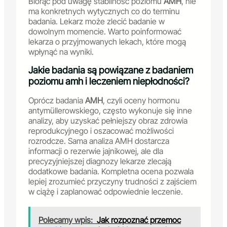
Biorąc pod uwagę stabilność poziomu
AMH
, nie
ma konkretnych wytycznych co do terminu
badania. Lekarz może zlecić badanie w
dowolnym momencie. Warto poinformować
lekarza o przyjmowanych lekach, które mogą
wpłynąć na wyniki.
Jakie badania są powiązane z badaniem
poziomu amh i leczeniem niepłodności?
Oprócz badania
AMH
, czyli oceny hormonu
antymüllerowskiego, często wykonuje się inne
analizy, aby uzyskać pełniejszy obraz zdrowia
reprodukcyjnego i oszacować możliwości
rozrodcze. Sama analiza AMH dostarcza
informacji o rezerwie jajnikowej, ale dla
precyzyjniejszej diagnozy lekarze zlecają
dodatkowe badania. Kompletna ocena pozwala
lepiej zrozumieć przyczyny trudności z zajściem
w ciążę i zaplanować odpowiednie leczenie.
Polecamy wpis:
Jak rozpoznać przemoc