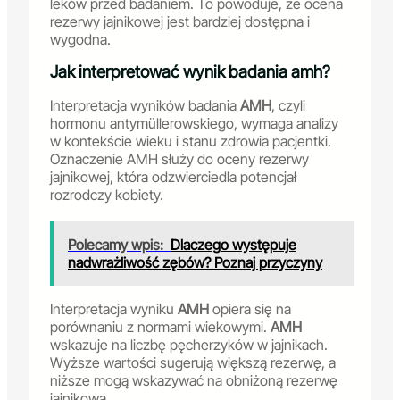
leków przed badaniem. To powoduje, że ocena
rezerwy jajnikowej jest bardziej dostępna i
wygodna.
Jak interpretować wynik badania amh?
Interpretacja wyników badania
AMH
, czyli
hormonu antymüllerowskiego, wymaga analizy
w kontekście wieku i stanu zdrowia pacjentki.
Oznaczenie AMH służy do oceny rezerwy
jajnikowej, która odzwierciedla potencjał
rozrodczy kobiety.
Polecamy wpis:
Dlaczego występuje
nadwrażliwość zębów? Poznaj przyczyny
Interpretacja wyniku
AMH
opiera się na
porównaniu z normami wiekowymi.
AMH
wskazuje na liczbę pęcherzyków w jajnikach.
Wyższe wartości sugerują większą rezerwę, a
niższe mogą wskazywać na obniżoną rezerwę
jajnikową.