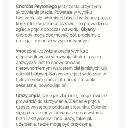
Choroba Peyroniego
jest częstą przyczyną
skrzywienia prącia. Powstaje w wyniku
tworzenia się włóknistej blaszki w tkance prącia,
konkretnie w osłonce białawej. To prowadzi do
zgięcia prącia podczas wzwodu.
Objawy
choroby mogą obejmować ból, problemy z
erekcją i trudności w życiu intymnym.
Wrodzona krzywizna prącia wynika z
nieprawidłowości w rozwoju struktur prącia.
Zazwyczaj jest to spowodowane
nierównomiernym wzrostem ciał jamistych lub
osłonki białawej. Skrzywienie jest widoczne w
trakcie erekcji i może utrudniać stosunki
seksualne, powodując ból.
Urazy prącia
, takie jak złamanie, mogą również
prowadzić do skrzywienia. Złamanie prącia
często występuje podczas stosunku. Gojenie
się po urazie może prowadzić do powstania
blizn i skrzywienia. Inne urazy, takie jak
uderzenia, także mogą być przyczyną.