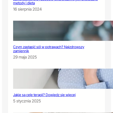
metody i dieta
16 sierpnia 2024
Czym zastąpić sól w potrawach? Najzdrowszy
zamiennik
29 maja 2025
Jakie są cele terapii? Dowiedz się więcej
5 stycznia 2025