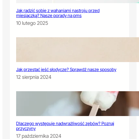
Jak radzić sobie z wahaniami nastroju przed
miesiączką? Nasze porady na pms
10 lutego 2025
Jak przestać jeść słodycze? Sprawdź nasze sposoby
12 sierpnia 2024
Dlaczego występuje nadwrażliwość zębów? Poznaj
przyczyny
17 października 2024