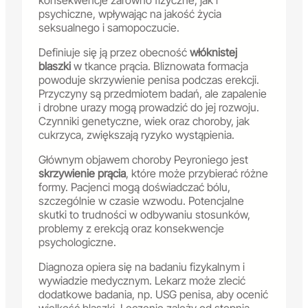
konsekwencje zarówno fizyczne, jak i
psychiczne, wpływając na jakość życia
seksualnego i samopoczucie.
Definiuje się ją przez obecność
włóknistej
blaszki
w tkance prącia. Bliznowata formacja
powoduje skrzywienie penisa podczas erekcji.
Przyczyny są przedmiotem badań, ale zapalenie
i drobne urazy mogą prowadzić do jej rozwoju.
Czynniki genetyczne, wiek oraz choroby, jak
cukrzyca, zwiększają ryzyko wystąpienia.
Głównym objawem choroby Peyroniego jest
skrzywienie prącia
, które może przybierać różne
formy. Pacjenci mogą doświadczać bólu,
szczególnie w czasie wzwodu. Potencjalne
skutki to trudności w odbywaniu stosunków,
problemy z erekcją oraz konsekwencje
psychologiczne.
Diagnoza opiera się na badaniu fizykalnym i
wywiadzie medycznym. Lekarz może zlecić
dodatkowe badania, np. USG penisa, aby ocenić