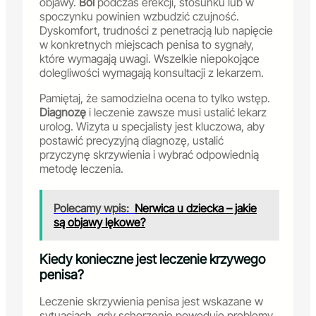
objawy.
Ból
podczas erekcji, stosunku lub w
spoczynku powinien wzbudzić czujność.
Dyskomfort, trudności z penetracją lub napięcie
w konkretnych miejscach penisa to sygnały,
które wymagają uwagi. Wszelkie niepokojące
dolegliwości wymagają konsultacji z lekarzem.
Pamiętaj, że samodzielna ocena to tylko wstęp.
Diagnozę
i leczenie zawsze musi ustalić lekarz
urolog. Wizyta u specjalisty jest kluczowa, aby
postawić precyzyjną diagnozę, ustalić
przyczynę skrzywienia i wybrać odpowiednią
metodę leczenia.
Polecamy wpis:
Nerwica u dziecka – jakie
są objawy lękowe?
Kiedy konieczne jest leczenie krzywego
penisa?
Leczenie skrzywienia penisa jest wskazane w
sytuacjach, gdy schorzenie powoduje problemy