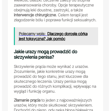
wielkość blaszki. Leczenie zależy od stopnia
zaawansowania choroby. Opcje terapeutyczne
obejmują leki doustne, zastrzyki, a także
interwencje chirurgiczne
. Celem terapii jest
złagodzenie bólu i poprawa funkcji seksualnych.
Polecamy wpis:
Dlaczego dorosła córka
jest toksyczna? Jak pomóc
Jakie urazy mogą prowadzić do
skrzywienia penisa?
Skrzywienie prącia może wynikać z urazów.
Zrozumienie, jakie konkretnie urazy mogą
prowadzić do tego stanu, jest kluczowe dla
skutecznego leczenia. Urazy penisa mogą
prowadzić do różnych komplikacji, wpływając na
wygląd i funkcję organu.
Złamanie prącia
to jeden z najpoważniejszych
urazów, który może skutkować skrzywieniem.
Dochodzi do niego, gdy pęka błona białawicza,