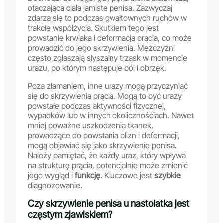
otaczająca ciała jamiste penisa. Zazwyczaj
zdarza się to podczas gwałtownych ruchów w
trakcie współżycia. Skutkiem tego jest
powstanie krwiaka i deformacja prącia, co może
prowadzić do jego skrzywienia. Mężczyźni
często zgłaszają słyszalny trzask w momencie
urazu, po którym następuje ból i obrzęk.
Poza złamaniem, inne urazy mogą przyczyniać
się do skrzywienia prącia. Mogą to być urazy
powstałe podczas aktywności fizycznej,
wypadków lub w innych okolicznościach. Nawet
mniej poważne uszkodzenia tkanek,
prowadzące do powstania blizn i deformacji,
mogą objawiać się jako skrzywienie penisa.
Należy pamiętać, że każdy uraz, który wpływa
na strukturę prącia, potencjalnie może zmienić
jego wygląd i
funkcję
. Kluczowe jest
szybkie
diagnozowanie.
Czy skrzywienie penisa u nastolatka jest
częstym zjawiskiem?