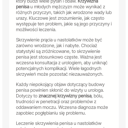
który budzi wiele pytań i obaw.
Krzywizna
penisa
u młodych mężczyzn może wynikać z
różnych przyczyn, takich jak wrodzone wady lub
urazy. Kluczowe jest zrozumienie, jak często
występuje ten problem, jakie są jego przyczyny i
możliwości leczenia.
Skrzywienie prącia u nastolatków może być
zarówno wrodzone, jak i nabyte. Chociaż
statystyki są zróżnicowane, to skrzywienie
penisa jest stosunkowo częste. Ważna jest
wczesna konsultacja z urologiem, aby uniknąć
potencjalnych komplikacji. Wiele łagodnych
skrzywień może pozostać niezauważonych.
Każdy niepokojący objaw dotyczący budowy
penisa powinien skłonić do wizyty u urologa.
Dotyczy to
znacznej krzywizny penisa
, bólu,
trudności w penetracji oraz problemów z
oddawaniem moczu. Wczesna diagnoza może
zapobiec pogłębianiu się problemu.
Leczenie skrzywienia penisa u nastolatków