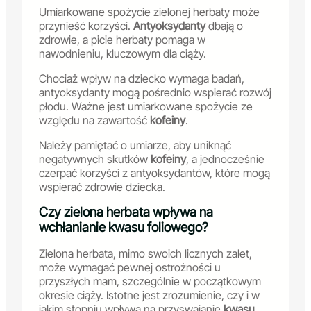
Umiarkowane spożycie zielonej herbaty może
przynieść korzyści.
Antyoksydanty
dbają o
zdrowie, a picie herbaty pomaga w
nawodnieniu, kluczowym dla ciąży.
Chociaż wpływ na dziecko wymaga badań,
antyoksydanty mogą pośrednio wspierać rozwój
płodu. Ważne jest umiarkowane spożycie ze
względu na zawartość
kofeiny
.
Należy pamiętać o umiarze, aby uniknąć
negatywnych skutków
kofeiny
, a jednocześnie
czerpać korzyści z antyoksydantów, które mogą
wspierać zdrowie dziecka.
Czy zielona herbata wpływa na
wchłanianie kwasu foliowego?
Zielona herbata, mimo swoich licznych zalet,
może wymagać pewnej ostrożności u
przyszłych mam, szczególnie w początkowym
okresie ciąży. Istotne jest zrozumienie, czy i w
jakim stopniu wpływa na przyswajanie
kwasu