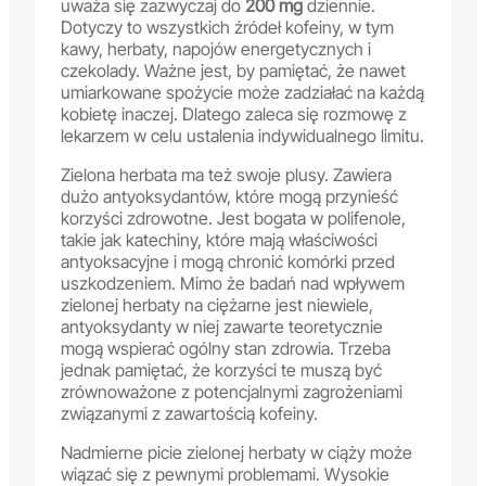
uważa się zazwyczaj do
200 mg
dziennie.
Dotyczy to wszystkich źródeł kofeiny, w tym
kawy, herbaty, napojów energetycznych i
czekolady. Ważne jest, by pamiętać, że nawet
umiarkowane spożycie może zadziałać na każdą
kobietę inaczej. Dlatego zaleca się rozmowę z
lekarzem w celu ustalenia indywidualnego limitu.
Zielona herbata ma też swoje plusy. Zawiera
dużo antyoksydantów, które mogą przynieść
korzyści zdrowotne. Jest bogata w polifenole,
takie jak katechiny, które mają właściwości
antyoksacyjne i mogą chronić komórki przed
uszkodzeniem. Mimo że badań nad wpływem
zielonej herbaty na ciężarne jest niewiele,
antyoksydanty w niej zawarte teoretycznie
mogą wspierać ogólny stan zdrowia. Trzeba
jednak pamiętać, że korzyści te muszą być
zrównoważone z potencjalnymi zagrożeniami
związanymi z zawartością kofeiny.
Nadmierne picie zielonej herbaty w ciąży może
wiązać się z pewnymi problemami. Wysokie