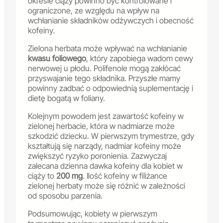
okresie ciąży powinno być kontrolowane i
ograniczone, ze względu na wpływ na
wchłanianie składników odżywczych i obecność
kofeiny.
Zielona herbata może wpływać na wchłanianie
kwasu foliowego
, który zapobiega wadom cewy
nerwowej u płodu. Polifenole mogą zakłócać
przyswajanie tego składnika. Przyszłe mamy
powinny zadbać o odpowiednią suplementację i
dietę bogatą w foliany.
Kolejnym powodem jest zawartość kofeiny w
zielonej herbacie, która w nadmiarze może
szkodzić dziecku. W pierwszym trymestrze, gdy
kształtują się narządy, nadmiar kofeiny może
zwiększyć ryzyko poronienia. Zazwyczaj
zalecana dzienna dawka kofeiny dla kobiet w
ciąży to
200 mg
. Ilość kofeiny w filiżance
zielonej herbaty może się różnić w zależności
od sposobu parzenia.
Podsumowując, kobiety w pierwszym