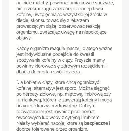
na picie matchy, powinna: umiarkować spożycie,
nie przekraczając zalecanej dziennej dawki
kofeiny, uwzględniając wszystkie jej źródła w
diecie; skonsultować się z lekarzem
prowadzącym ciążę; obserwować reakcję
organizmu, zwracając uwagę na niepokojące
objawy.
Każdy organizm reaguje inaczej, dlatego ważne
jest indywidualne podejście do kwestii
spożywania kofeiny w ciąży. Przyszłe mamy
powinny kierować się zdrowym rozsądkiem i
dbać o dobrostan swój i dziecka.
Dla kobiet w ciąży, które chcą ograniczyć
kofeinę, alternatyw jest sporo. Można sięgnąć
po herbaty ziołowe, np. miętową, imbirową czy
rumiankową, które nie zawierają kofeiny i mogą
przynieść korzyści zdrowotne. Dobrym
rozwiązaniem jest również picie herbat
owocowych lub wody z cytryną i imbirem.
Należy wybierać napoje, które są
bezpieczne
i
dobrze tolerowane przez organizm.