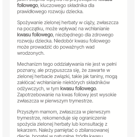
foliowego
, kluczowego składnika dla
prawidłowego rozwoju dziecka.
Spożywanie zielonej herbaty w ciąży, zwłaszcza
na początku, może wpływać na wchłanianie
kwasu foliowego
, niezbędnego dla zdrowego
rozwoju dziecka. Niedobór kwasu foliowego
może prowadzić do poważnych wad
wrodzonych.
Mechanizm tego oddziaływania nie jest w pełni
poznany, ale przypuszcza się, że zawarte w
zielonej herbacie związki, takie jak taniny, mogą
zakłócać wchłanianie niektórych składników
odżywczych, w tym
kwasu foliowego
.
Zapotrzebowanie na kwas foliowy jest wysokie
zwłaszcza w pierwszym trymestrze.
Przyszłym mamom, zwłaszcza w pierwszym
trymestrze, rekomenduje się ograniczenie
spożycia zielonej herbaty lub konsultację z
lekarzem. Należy pamiętać o zbilansowanej
diecie, bogatej w naturalne źródła kwasu