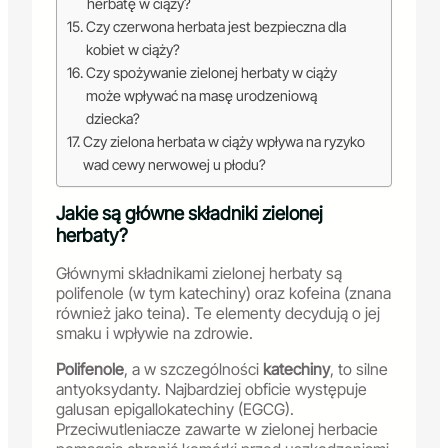
herbatę w ciąży?
Czy czerwona herbata jest bezpieczna dla
kobiet w ciąży?
Czy spożywanie zielonej herbaty w ciąży
może wpływać na masę urodzeniową
dziecka?
Czy zielona herbata w ciąży wpływa na ryzyko
wad cewy nerwowej u płodu?
Jakie są główne składniki zielonej
herbaty?
Głównymi składnikami zielonej herbaty są
polifenole (w tym katechiny) oraz kofeina (znana
również jako teina). Te elementy decydują o jej
smaku i wpływie na zdrowie.
Polifenole
, a w szczególności
katechiny
, to silne
antyoksydanty. Najbardziej obficie występuje
galusan epigallokatechiny (EGCG).
Przeciwutleniacze zawarte w zielonej herbacie