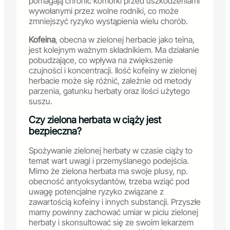
pomagają chronić komórki przed uszkodzeniami
wywołanymi przez wolne rodniki, co może
zmniejszyć ryzyko wystąpienia wielu chorób.
Kofeina
, obecna w zielonej herbacie jako teina,
jest kolejnym ważnym składnikiem. Ma działanie
pobudzające, co wpływa na zwiększenie
czujności i koncentracji. Ilość kofeiny w zielonej
herbacie może się różnić, zależnie od metody
parzenia, gatunku herbaty oraz ilości użytego
suszu.
Czy zielona herbata w ciąży jest
bezpieczna?
Spożywanie zielonej herbaty w czasie ciąży to
temat wart uwagi i przemyślanego podejścia.
Mimo że zielona herbata ma swoje plusy, np.
obecność antyoksydantów, trzeba wziąć pod
uwagę potencjalne ryzyko związane z
zawartością kofeiny i innych substancji. Przyszłe
mamy powinny zachować umiar w piciu zielonej
herbaty i skonsultować się ze swoim lekarzem