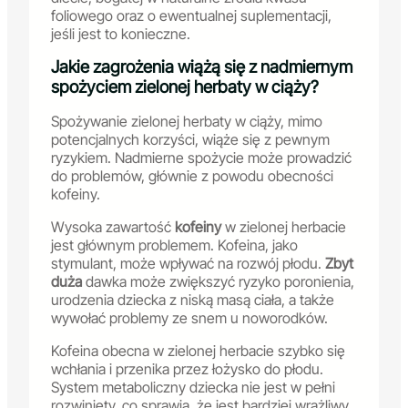
foliowego oraz o ewentualnej suplementacji,
jeśli jest to konieczne.
Jakie zagrożenia wiążą się z nadmiernym
spożyciem zielonej herbaty w ciąży?
Spożywanie zielonej herbaty w ciąży, mimo
potencjalnych korzyści, wiąże się z pewnym
ryzykiem. Nadmierne spożycie może prowadzić
do problemów, głównie z powodu obecności
kofeiny.
Wysoka zawartość
kofeiny
w zielonej herbacie
jest głównym problemem. Kofeina, jako
stymulant, może wpływać na rozwój płodu.
Zbyt
duża
dawka może zwiększyć ryzyko poronienia,
urodzenia dziecka z niską masą ciała, a także
wywołać problemy ze snem u noworodków.
Kofeina obecna w zielonej herbacie szybko się
wchłania i przenika przez łożysko do płodu.
System metaboliczny dziecka nie jest w pełni
rozwinięty, co sprawia, że jest bardziej wrażliwy