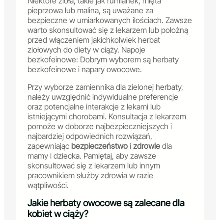
Niektóre zioła, takie jak rumianek, mięta
pieprzowa lub malina, są uważane za
bezpieczne w umiarkowanych ilościach. Zawsze
warto skonsultować się z lekarzem lub położną
przed włączeniem jakichkolwiek herbat
ziołowych do diety w ciąży. Napoje
bezkofeinowe: Dobrym wyborem są herbaty
bezkofeinowe i napary owocowe.
Przy wyborze zamiennika dla zielonej herbaty,
należy uwzględnić indywidualne preferencje
oraz potencjalne interakcje z lekami lub
istniejącymi chorobami. Konsultacja z lekarzem
pomoże w doborze najbezpieczniejszych i
najbardziej odpowiednich rozwiązań,
zapewniając
bezpieczeństwo
i
zdrowie
dla
mamy i dziecka. Pamiętaj, aby zawsze
skonsultować się z lekarzem lub innym
pracownikiem służby zdrowia w razie
wątpliwości.
Jakie herbaty owocowe są zalecane dla
kobiet w ciąży?