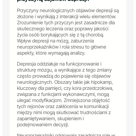
Przyczyny neurologicznych objawów depresji są
złożone i wynikają z interakcji wielu elementów.
Zrozumienie tych przyczyn jest zasadnicze dla
skutecznego leczenia oraz poprawy jakości
życia osób borykających się z tą chorobą.
Wpływ depresji na mózg, zaburzenia
neuroprzekaźników i rola stresu to główne
aspekty, które wymagają analizy.
Depresja oddziałuje na funkcjonowanie i
strukturę mózgu, a wynikające z tego zmiany
często prowadzą do pojawienia się objawów
neurologicznych. Obszary takie jak hipokamp,
kluczowy dla pamięci, czy kora przedczołowa,
związana z funkcjami wykonawczymi, mogą
ulegać modyfikacjom. Zmniejszona objętość
tych rejonów oraz zakłócenia w komunikacji
między nimi mogą skutkować trudnościami z
zapamiętywaniem, skupieniem i
podejmowaniem decyzji.
Neuroprzekaźniki odgrywają zasadniczą rolę w