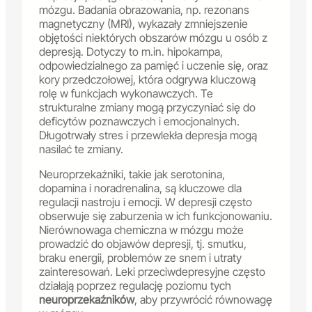
mózgu. Badania obrazowania, np. rezonans
magnetyczny (MRI), wykazały zmniejszenie
objętości niektórych obszarów mózgu u osób z
depresją. Dotyczy to m.in. hipokampa,
odpowiedzialnego za pamięć i uczenie się, oraz
kory przedczołowej, która odgrywa kluczową
rolę w funkcjach wykonawczych. Te
strukturalne zmiany mogą przyczyniać się do
deficytów poznawczych i emocjonalnych.
Długotrwały stres i przewlekła depresja mogą
nasilać te zmiany.
Neuroprzekaźniki, takie jak serotonina,
dopamina i noradrenalina, są kluczowe dla
regulacji nastroju i emocji. W depresji często
obserwuje się zaburzenia w ich funkcjonowaniu.
Nierównowaga chemiczna w mózgu może
prowadzić do objawów depresji, tj. smutku,
braku energii, problemów ze snem i utraty
zainteresowań. Leki przeciwdepresyjne często
działają poprzez regulację poziomu tych
neuroprzekaźników
, aby przywrócić równowagę