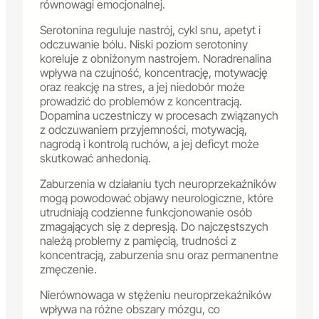
równowagi emocjonalnej.
Serotonina reguluje nastrój, cykl snu, apetyt i
odczuwanie bólu. Niski poziom serotoniny
koreluje z obniżonym nastrojem. Noradrenalina
wpływa na czujność, koncentrację, motywację
oraz reakcję na stres, a jej niedobór może
prowadzić do problemów z koncentracją.
Dopamina uczestniczy w procesach związanych
z odczuwaniem przyjemności, motywacją,
nagrodą i kontrolą ruchów, a jej deficyt może
skutkować anhedonią.
Zaburzenia w działaniu tych neuroprzekaźników
mogą powodować objawy neurologiczne, które
utrudniają codzienne funkcjonowanie osób
zmagających się z depresją. Do najczęstszych
należą problemy z pamięcią, trudności z
koncentracją, zaburzenia snu oraz permanentne
zmęczenie.
Nierównowaga w stężeniu neuroprzekaźników
wpływa na różne obszary mózgu, co