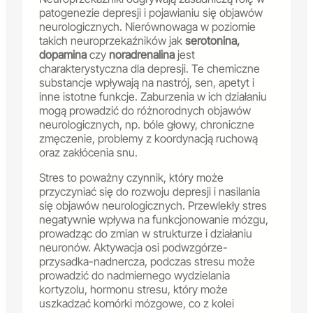
patogenezie depresji i pojawianiu się objawów
neurologicznych. Nierównowaga w poziomie
takich neuroprzekaźników jak
serotonina,
dopamina
czy
noradrenalina
jest
charakterystyczna dla depresji. Te chemiczne
substancje wpływają na nastrój, sen, apetyt i
inne istotne funkcje. Zaburzenia w ich działaniu
mogą prowadzić do różnorodnych objawów
neurologicznych, np. bóle głowy, chroniczne
zmęczenie, problemy z koordynacją ruchową
oraz zakłócenia snu.
Stres to poważny czynnik, który może
przyczyniać się do rozwoju depresji i nasilania
się objawów neurologicznych. Przewlekły stres
negatywnie wpływa na funkcjonowanie mózgu,
prowadząc do zmian w strukturze i działaniu
neuronów. Aktywacja osi podwzgórze-
przysadka-nadnercza, podczas stresu może
prowadzić do nadmiernego wydzielania
kortyzolu, hormonu stresu, który może
uszkadzać komórki mózgowe, co z kolei