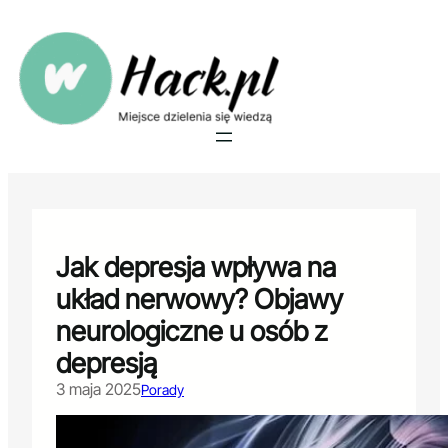
Przejdź
do
treści
Jak depresja wpływa na
układ nerwowy? Objawy
neurologiczne u osób z
depresją
3 maja 2025
Porady