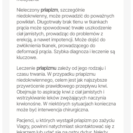
Nieleczony
priapizm
, szczególnie
niedokrwienny, może prowadzić do poważnych
powikłań. Długotrwały brak tlenu w tkankach
prącia może spowodować trwałe uszkodzenie
ciał jamistych, prowadząc do problemów z
erekcją, a nawet impotencji. Może dojść do
zwłóknienia tkanek, prowadzącego do
deformacji prącia. Szybka diagnoza i leczenie są
kluczowe.
Leczenie
priapizmu
zależy od jego rodzaju i
czasu trwania. W przypadku priapizmu
niedokrwiennego, celem jest jak najszybsze
przywrócenie prawidłowego przepływu krwi.
Obejmuje to aspirację krwi z ciał jamistych i
wstrzykiwanie leków zwężających naczynia
krwionośne. W niektórych sytuacjach konieczna
może być interwencja chirurgiczna.
Pacjenci, u których wystąpił priapizm po zażyciu
Viagry, powinni natychmiast skontaktować się z
lekarzem lub udać się na ostry dyżur. Należy