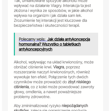
Tak, umiarkowane spożycie alkoholu może
wpływać na działanie Viagry. Interakcja ta jest
złożona i wynika ze sposobów, w jakie alkohol
wpływa na organizm i jak działa sam lek.
Zrozumienie tej interakcji jest kluczowe dla
bezpieczeństwa i skuteczności terapii.
Polecamy wpis:
Jak działa antykoncepcja
hormonalna? Wszystko o tabletkach
antykoncepcyjnych
Alkohol, wpływając na układ krwionośny, może
obniżać ciśnienie krwi.
Viagra
, poprzez
rozszerzanie naczyń krwionośnych, również
wywołuje ten efekt. Połączenie tych dwóch
czynników może prowadzić do
zbyt niskiego
ciśnienia
, co z kolei może powodować zawroty
głowy, omdlenia, a nawet poważniejsze
problemy zdrowotne.
Aby zminimalizować ryzyko
niepożądanych
skutków
, zaleca się ograniczenie spożycia