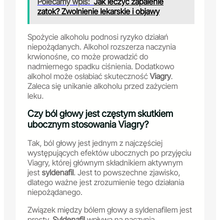
Polecamy wpis:
Jak leczyć zapalenie
zatok? Zwolnienie lekarskie i objawy
Spożycie alkoholu podnosi ryzyko działań
niepożądanych. Alkohol rozszerza naczynia
krwionośne, co może prowadzić do
nadmiernego spadku ciśnienia. Dodatkowo
alkohol może osłabiać skuteczność
Viagry
.
Zaleca się unikanie alkoholu przed zażyciem
leku.
Czy ból głowy jest częstym skutkiem
ubocznym stosowania Viagry?
Tak, ból głowy jest jednym z najczęściej
występujących efektów ubocznych po przyjęciu
Viagry, której głównym składnikiem aktywnym
jest
syldenafil
. Jest to powszechne zjawisko,
dlatego ważne jest zrozumienie tego działania
niepożądanego.
Związek między bólem głowy a syldenafilem jest
prosty.
Syldenafil
wpływa na naczynia