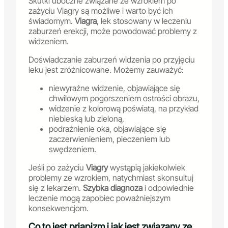
Skutki uboczne związane ze wzrokiem po
zażyciu Viagry są możliwe i warto być ich
świadomym.
Viagra
, lek stosowany w leczeniu
zaburzeń erekcji, może powodować problemy z
widzeniem.
Doświadczanie zaburzeń widzenia po przyjęciu
leku jest zróżnicowane. Możemy zauważyć:
niewyraźne widzenie, objawiające się
chwilowym pogorszeniem ostrości obrazu,
widzenie z kolorową poświatą, na przykład
niebieską lub zieloną,
podrażnienie oka, objawiające się
zaczerwienieniem, pieczeniem lub
swędzeniem.
Jeśli po zażyciu
Viagry
wystąpią jakiekolwiek
problemy ze wzrokiem, natychmiast skonsultuj
się z lekarzem.
Szybka diagnoza
i odpowiednie
leczenie mogą zapobiec poważniejszym
konsekwencjom.
Co to jest priapizm i jak jest związany ze