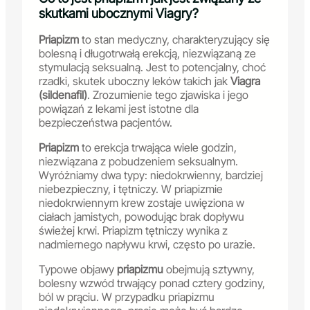
skutkami ubocznymi Viagry?
Priapizm
to stan medyczny, charakteryzujący się
bolesną i długotrwałą erekcją, niezwiązaną ze
stymulacją seksualną. Jest to potencjalny, choć
rzadki, skutek uboczny leków takich jak
Viagra
(sildenafil)
. Zrozumienie tego zjawiska i jego
powiązań z lekami jest istotne dla
bezpieczeństwa pacjentów.
Priapizm
to erekcja trwająca wiele godzin,
niezwiązana z pobudzeniem seksualnym.
Wyróżniamy dwa typy: niedokrwienny, bardziej
niebezpieczny, i tętniczy. W priapizmie
niedokrwiennym krew zostaje uwięziona w
ciałach jamistych, powodując brak dopływu
świeżej krwi. Priapizm tętniczy wynika z
nadmiernego napływu krwi, często po urazie.
Typowe objawy
priapizmu
obejmują sztywny,
bolesny wzwód trwający ponad cztery godziny,
ból w prąciu. W przypadku priapizmu