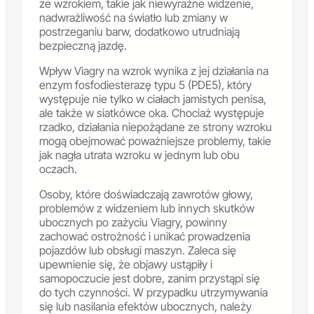
ze wzrokiem, takie jak niewyraźne widzenie,
nadwrażliwość na światło lub zmiany w
postrzeganiu barw, dodatkowo utrudniają
bezpieczną jazdę.
Wpływ Viagry na wzrok wynika z jej działania na
enzym fosfodiesterazę typu 5 (PDE5), który
występuje nie tylko w ciałach jamistych penisa,
ale także w siatkówce oka. Chociaż występuje
rzadko, działania niepożądane ze strony wzroku
mogą obejmować poważniejsze problemy, takie
jak nagła utrata wzroku w jednym lub obu
oczach.
Osoby, które doświadczają zawrotów głowy,
problemów z widzeniem lub innych skutków
ubocznych po zażyciu Viagry, powinny
zachować ostrożność i unikać prowadzenia
pojazdów lub obsługi maszyn. Zaleca się
upewnienie się, że objawy ustąpiły i
samopoczucie jest dobre, zanim przystąpi się
do tych czynności. W przypadku utrzymywania
się lub nasilania efektów ubocznych, należy