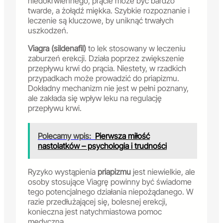
niedokrwiennego, prącie może być bardzo
twarde, a żołądź miękka. Szybkie rozpoznanie i
leczenie są kluczowe, by uniknąć trwałych
uszkodzeń.
Viagra (sildenafil)
to lek stosowany w leczeniu
zaburzeń erekcji. Działa poprzez zwiększenie
przepływu krwi do prącia. Niestety, w rzadkich
przypadkach może prowadzić do priapizmu.
Dokładny mechanizm nie jest w pełni poznany,
ale zakłada się wpływ leku na regulację
przepływu krwi.
Polecamy wpis:
Pierwsza miłość
nastolatków – psychologia i trudności
Ryzyko wystąpienia
priapizmu
jest niewielkie, ale
osoby stosujące Viagrę powinny być świadome
tego potencjalnego działania niepożądanego. W
razie przedłużającej się, bolesnej erekcji,
konieczna jest natychmiastowa pomoc
medyczna.