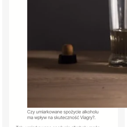
Czy umiarkowane spożycie alkoholu
ma wpływ na skuteczność Viagry?.