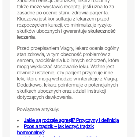
zaburzeń erekcji. Jednakże, lekarz rodzinny
także może wystawić receptę, jeśli uzna to za
zasadne po ocenie stanu zdrowia pacjenta.
Kluczowa jest konsultacja z lekarzem przed
rozpoczęciem kuracji, co minimalizuje ryzyko
skutków ubocznych i gwarantuje
skuteczność
leczenia
.
Przed przepisaniem Viagry, lekarz ocenia ogólny
stan zdrowia, w tym obecność problemów z
sercem, nadciśnienia lub innych schorzeń, które
mogą wykluczać stosowanie leku. Ważne jest
również ustalenie, czy pacjent przyjmuje inne
leki, które mogą wchodzić w interakcje z Viagrą.
Dodatkowo, lekarz poinformuje o potencjalnych
skutkach ubocznych oraz udzieli instrukcji
dotyczących dawkowania.
Powiązane artykuły:
Jakie są rodzaje agresji? Przyczyny i definicja
Pcos a trądzik – jak leczyć trądzik
hormonalny?