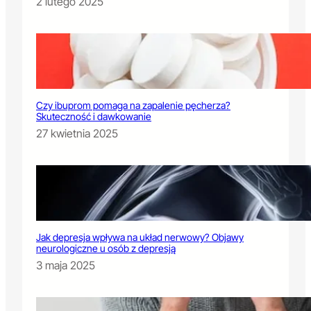
2 lutego 2025
Czy ibuprom pomaga na zapalenie pęcherza?
Skuteczność i dawkowanie
27 kwietnia 2025
Jak depresja wpływa na układ nerwowy? Objawy
neurologiczne u osób z depresją
3 maja 2025