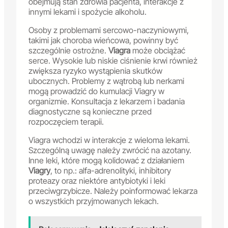
obejmują stan zdrowia pacjenta, interakcje z
innymi lekami i spożycie alkoholu.
Osoby z problemami sercowo-naczyniowymi,
takimi jak choroba wieńcowa, powinny być
szczególnie ostrożne.
Viagra
może obciążać
serce. Wysokie lub niskie ciśnienie krwi również
zwiększa ryzyko wystąpienia skutków
ubocznych. Problemy z wątrobą lub nerkami
mogą prowadzić do kumulacji Viagry w
organizmie. Konsultacja z lekarzem i badania
diagnostyczne są konieczne przed
rozpoczęciem terapii.
Viagra wchodzi w interakcje z wieloma lekami.
Szczególną uwagę należy zwrócić na azotany.
Inne leki, które mogą kolidować z działaniem
Viagry
, to np.: alfa-adrenolityki, inhibitory
proteazy oraz niektóre antybiotyki i leki
przeciwgrzybicze. Należy poinformować lekarza
o wszystkich przyjmowanych lekach.